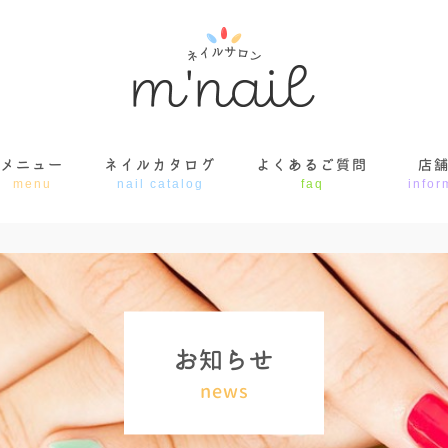
メニュー
ネイルカタログ
よくあるご質問
店
menu
nail catalog
faq
infor
お
知
ら
せ
news