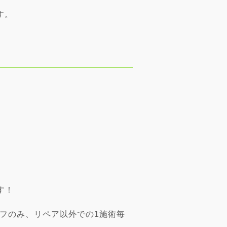
す。
す！
オフのみ、リペア以外での1施術毎