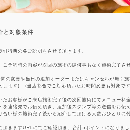
介と対象条件
割引特典の各ご説明をさせて頂きます。
、ご予約時の内容が次回の施術の際何事もなく施術完了さ
間の変更や当日の追加オーダーまたはキャンセルが無く施
とします) (当店都合でご対応頂いたお時間変更も対象で
いたお客様がご来店施術完了後の次回施術にてメニュー料金
トを連絡先でお伝え頂き、追加後スタンプ等の送信をお伝
り合い様の施術完了後から紹介して頂ける人数おひとりに付
頂きますURLにてご確認頂き、合計5ポイントになりまし