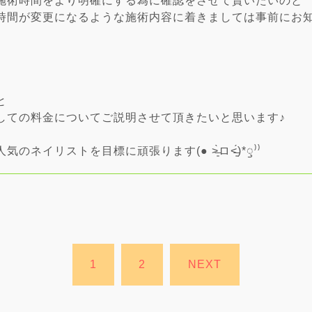
施術時間をより明確にする為に確認をさせて貰いたいのと
間が変更になるような施術内容に着きましては事前にお知ら
と
しての料金についてご説明させて頂きたいと思います♪
リストを目標に頑張ります(● ˃̶͈̀ロ˂̶͈́)*ꠥ⁾⁾
1
2
NEXT