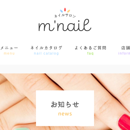
メニュー
ネイルカタログ
よくあるご質問
店
menu
nail catalog
faq
infor
お
知
ら
せ
news